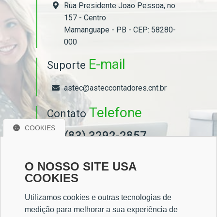
Rua Presidente Joao Pessoa, no
157 - Centro
Mamanguape - PB - CEP: 58280-
000
E-mail
Suporte
astec@asteccontadores.cnt.br
Telefone
Contato
COOKIES
(83) 3292-2857
(83) 9 9997-1610
O NOSSO SITE USA
COOKIES
CRC
Registro
Utilizamos cookies e outras tecnologias de
CRC/PB 000221/O-7
medição para melhorar a sua experiência de