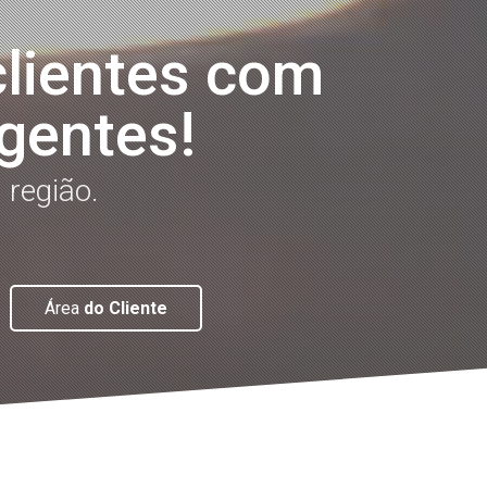
clientes com
igentes!
 região.
Área
do Cliente