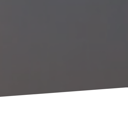
Nosso resulta
liderança!
Estamos construindo algo que